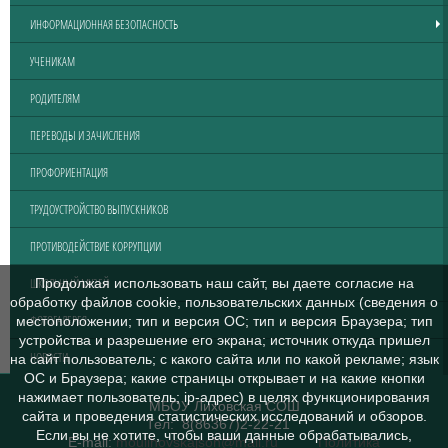
ИНФОРМАЦИОННАЯ БЕЗОПАСНОСТЬ
УЧЕНИКАМ
РОДИТЕЛЯМ
ПЕРЕВОДЫ И ЗАЧИСЛЕНИЯ
ПРОФОРИЕНТАЦИЯ
ТРУДОУСТРОЙСТВО ВЫПУСКНИКОВ
ПРОТИВОДЕЙСТВИЕ КОРРУПЦИИ
ШКОЛЬНЫЙ МУЗЕЙ
Продолжая использовать наш сайт, вы даете согласие на
обработку файлов cookie, пользовательских данных (сведения о
ФОТОГАЛЕРЕЯ
местоположении; тип и версия ОС; тип и версия Браузера; тип
устройства и разрешение его экрана; источник откуда пришел
НОВОСТИ
на сайт пользователь; с какого сайта или по какой рекламе; язык
ОС и Браузера; какие страницы открывает и на какие кнопки
нажимает пользователь; ip-адрес) в целях функционирования
МБОУ Лиховская СОШ
сайта и проведения статистических исследований и обзоров.
Тел: 8(86367)2-22-21
Если вы не хотите, чтобы ваши данные обрабатывались,
E-mail:
moulihovskajsoh@mail.ru
Политика